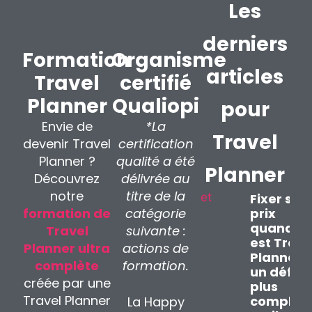
Les
derniers
Formation
Organisme
articles
Travel
certifié
Planner
Qualiopi
pour
Envie de
*La
Travel
devenir Travel
certification
Planner ?
qualité a été
Planner
Découvrez
délivrée au
notre
titre de la
Fixer ses
formation de
catégorie
prix
quand o
Travel
suivante :
est Trave
Planner ultra
actions de
Planner :
complète
formation.
un défi
créée par une
plus
Travel Planner
complex
La Happy