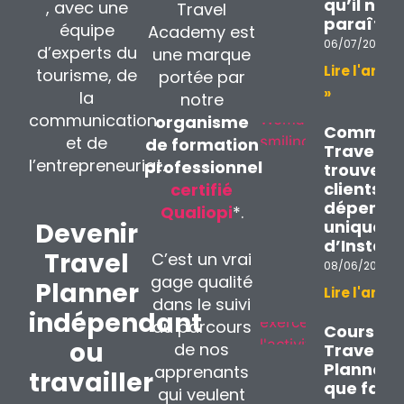
qu’il n’y
, avec une
Travel
paraît
équipe
Academy est
06/07/2026
d’experts du
une marque
Lire l'articl
tourisme, de
portée par
»
la
notre
communication
organisme
Communi
et de
de formation
Travel Pl
l’entrepreneuriat.
professionnel
trouver 
clients s
certifié
dépendr
Qualiopi
*.
uniquem
Devenir
d’Instag
Travel
C’est un vrai
08/06/2026
gage qualité
Planner
Lire l'articl
dans le suivi
indépendant
du parcours
Cours
ou
de nos
Travel
Planner :
apprenants
travailler
que faut-
qui veulent