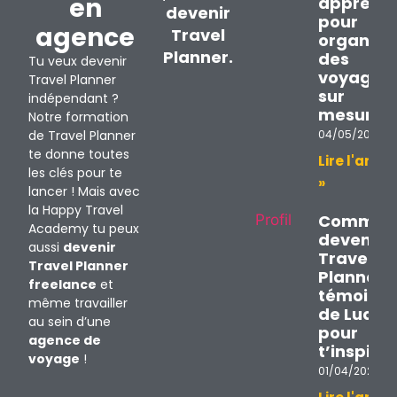
en
apprend
devenir
pour
agence
Travel
organise
Planner.
des
Tu veux devenir
voyages
Travel Planner
sur
indépendant ?
mesure ?
Notre formation
de Travel Planner
04/05/2026
te donne toutes
Lire l'articl
les clés pour te
»
lancer ! Mais avec
la Happy Travel
Commen
Academy tu peux
devenir
aussi
devenir
Travel
Travel Planner
Planner ?
freelance
et
témoign
même travailler
de Ludivi
au sein d’une
pour
agence de
t’inspirer
voyage
!
01/04/2026