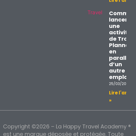
Lire l'articl
Commen
lancer
une
activité
de Trave
Planner
en
parallèle
d’un
autre
emploi ?
25/03/2026
Lire l'articl
»
Copyright ©2026 – La Happy Travel Academy ®
est une marque déposée et protégée. Toute