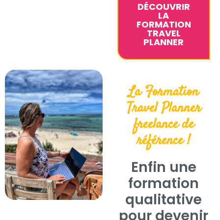
DÉCOUVRIR
LA
FORMATION
TRAVEL
PLANNER
La Formation
Travel Planner
freelance de
référence !
Enfin une
formation
qualitative
pour devenir