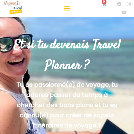
0
Et si tu devenais Travel
Planner ?
Tu es passionné(e) de voyage, tu
adores passer du temps à
chercher des bons plans et tu es
connu(e) pour créer de supers
itinéraires de voyage ?