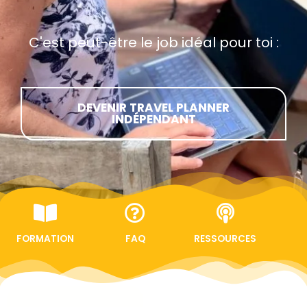
C'est peut-être le job idéal pour toi :
DEVENIR TRAVEL PLANNER
INDÉPENDANT
FORMATION
FAQ
RESSOURCES