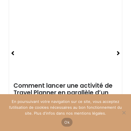
Comment lancer une activité de
Travel Planner en parallèle d’un
autre emploi ?
En poursuivant votre navigation sur ce site, vous acceptez
l’utilisation de cookies nécessaires au bon fonctionnement du
Tu te demandes s'il est possible de devenir Travel
site. Plus d'infos dans nos mentions légales.
Planner...
Ok
Lire la suite